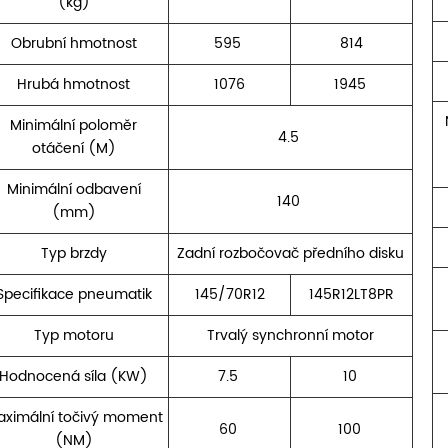
(kg)
Obrubní hmotnost
595
814
Hrubá hmotnost
1076
1945
Minimální poloměr
4.5
otáčení (M)
Minimální odbavení
140
(mm)
Typ brzdy
Zadní rozbočovač předního disku
Specifikace pneumatik
145/70R12
145R12LT8PR
Typ motoru
Trvalý synchronní motor
Hodnocená síla (KW)
7.5
10
aximální točivý moment
60
100
(NM)