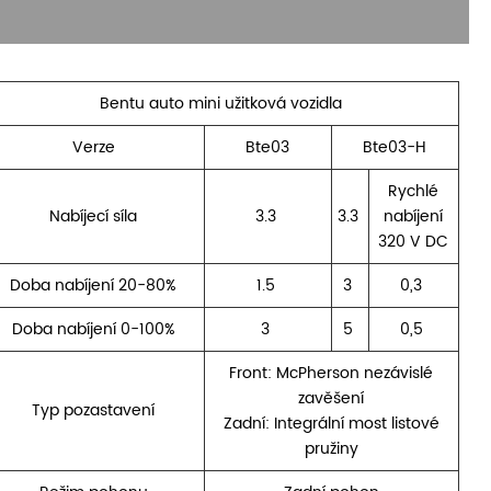
Bentu auto mini užitková vozidla
Verze
Bte03
Bte03-H
Rychlé
Nabíjecí síla
3.3
3.3
nabíjení
320 V DC
Doba nabíjení 20-80%
1.5
3
0,3
Doba nabíjení 0-100%
3
5
0,5
Front: McPherson nezávislé
zavěšení
Typ pozastavení
Zadní: Integrální most listové
pružiny