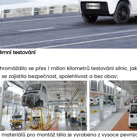
rémní testování
hromáždilo se přes 1 milion kilometrů testování silnic, j
 se zajistila bezpečnost, spolehlivost a bez obav;
 materiálů pro montáž těla je vyrobeno z vysoce pevný