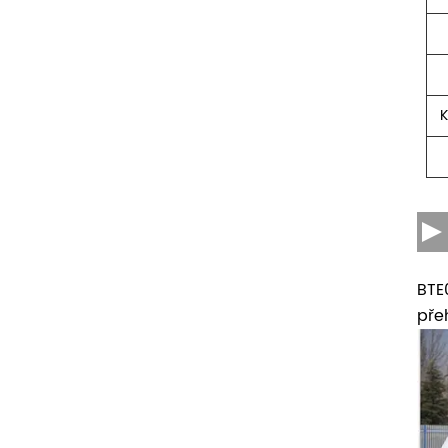
K
BTE
pře