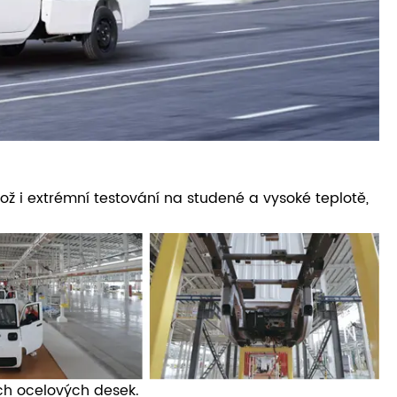
akož i extrémní testování na studené a vysoké teplotě,
ch ocelových desek.