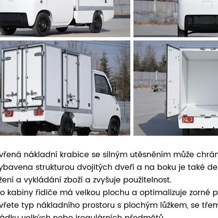
vřená nákladní krabice se silným utěsněním může chrán
vybavena strukturou dvojitých dveří a na boku je také de
ížení a vykládání zboží a zvyšuje použitelnost.
o kabiny řidiče má velkou plochu a optimalizuje zorné p
vřete typ nákladního prostoru s plochým lůžkem, se tře
ládku velkých nebo iregulárních předmětů