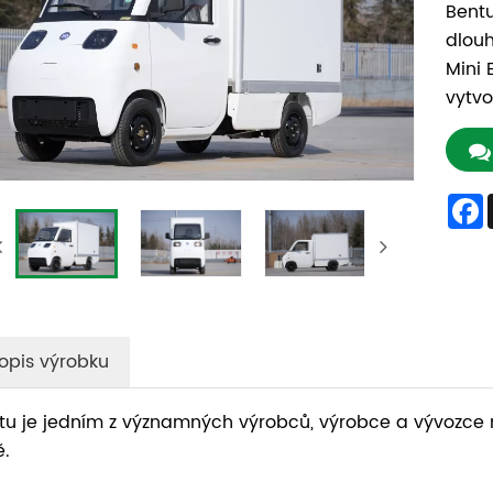
Bentu
dlouh
Mini 
vytvo
opis výrobku
tu je jedním z významných výrobců, výrobce a vývozce mi
ě.