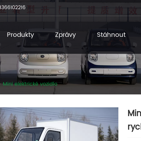
8366102216
Produkty
Zprávy
Stáhnout
Mini elektrické vozidlo
Min
ryc