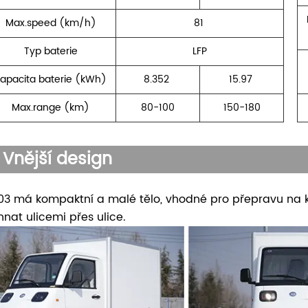
Max.speed (km/h)
81
Typ baterie
LFP
apacita baterie (kWh)
8.352
15.97
Max.range (km)
80-100
150-180
Vnější design
03 má kompaktní a malé tělo, vhodné pro přepravu na k
hnat ulicemi přes ulice.