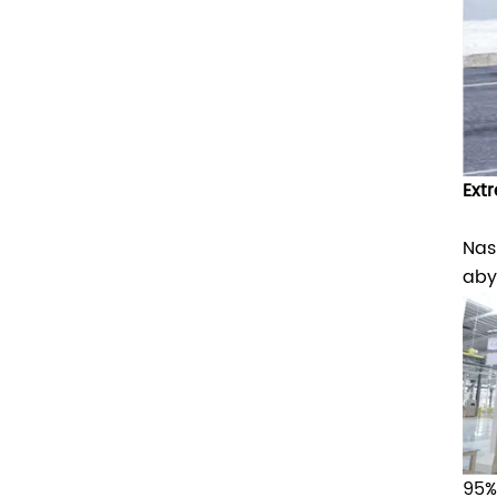
Ext
Nas
aby
95%