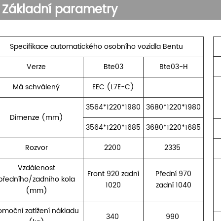
Základní parametry
Specifikace automatického osobního vozidla Bentu
Verze
Bte03
Bte03-H
Má schválený
EEC (L7E-C)
3564*1220*1980
3680*1220*1980
Dimenze (mm)
3564*1220*1685
3680*1220*1685
Rozvor
2200
2335
Vzdálenost
Front 920 zadní
Přední 970
předního/zadního kola
1020
zadní 1040
(mm)
omoční zatížení nákladu
340
990