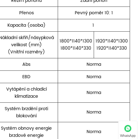
Režim pohonu
Zadní pohon
Přenos
Pevný poměr 10: 1
Kapacita (osoba)
1
Nákladní skříň/násypková
1800*1140*1300
1920*1140*1300
velikost (mm)
1800*1140*330
1920*1140*330
(Vnitřní rozměry)
Abs
Norma
EBD
Norma
Vytápění a chladicí
Norma
klimatizace
Systém brzdění proti
Norma
blokování
Systém obnovy energie
Norma
brzdové energie
WhatsApp