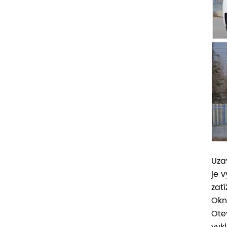
Uza
je 
zat
Okn
Ote
vyk