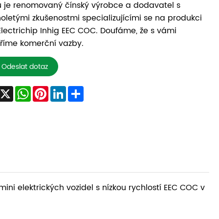
 je renomovaný čínský výrobce a dodavatel s
oletými zkušenostmi specializujícími se na produkci
Electrichip Inhig EEC COC. Doufáme, že s vámi
říme komerční vazby.
Odeslat dotaz
Facebook
X
WhatsApp
Pinterest
LinkedIn
Share
ni elektrických vozidel s nízkou rychlostí EEC COC v